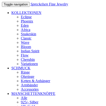
Spreckelsen
Fine Jewelry
Toggle navigation
KOLLEKTIONEN
Eclipse
Phoenix
Eden
Africa
Snakeskin
Classic
Wave
Bloom
Indian Spirit
Flow
Cherubin
Variationen
SCHMUCK
Ringe
Ohrringe
Ketten & Anhänger
Armbänder
Accessories
MANSCHETTENKNÖPFE
Alle
925/- Silber