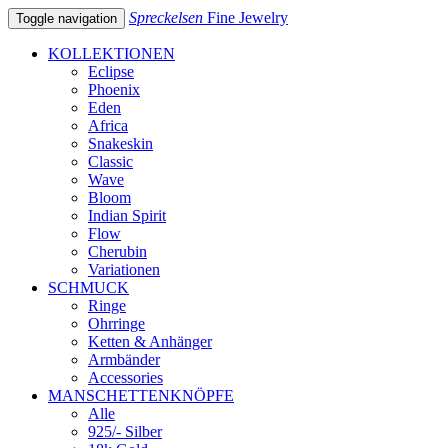
Spreckelsen
Fine Jewelry
Toggle navigation
KOLLEKTIONEN
Eclipse
Phoenix
Eden
Africa
Snakeskin
Classic
Wave
Bloom
Indian Spirit
Flow
Cherubin
Variationen
SCHMUCK
Ringe
Ohrringe
Ketten & Anhänger
Armbänder
Accessories
MANSCHETTENKNÖPFE
Alle
925/- Silber