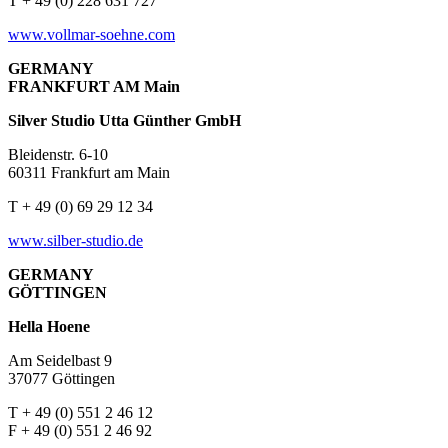
T + 49 (0) 228 631 727
www.vollmar-soehne.com
GERMANY
FRANKFURT AM Main
Silver Studio Utta Günther GmbH
Bleidenstr. 6-10
60311 Frankfurt am Main
T + 49 (0) 69 29 12 34
www.silber-studio.de
GERMANY
GÖTTINGEN
Hella Hoene
Am Seidelbast 9
37077 Göttingen
T + 49 (0) 551 2 46 12
F + 49 (0) 551 2 46 92