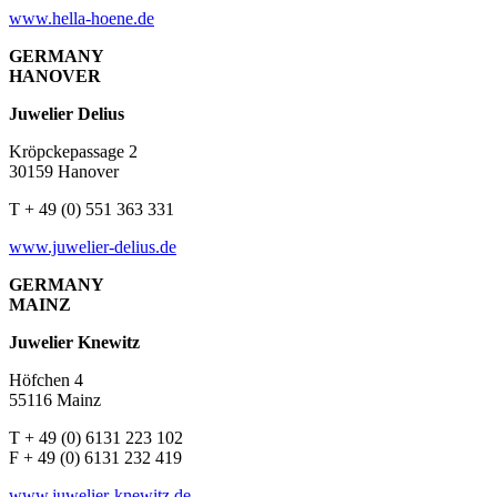
www.hella-hoene.de
GERMANY
HANOVER
Juwelier Delius
Kröpckepassage 2
30159 Hanover
T + 49 (0) 551 363 331
www.juwelier-delius.de
GERMANY
MAINZ
Juwelier Knewitz
Höfchen 4
55116 Mainz
T + 49 (0) 6131 223 102
F + 49 (0) 6131 232 419
www.juwelier-knewitz.de