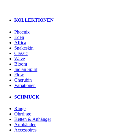
KOLLEKTIONEN
Phoenix
Eden
Africa
Snakeskin
Classic
Wave
Bloom
Indian Spirit
Flow
Cherubin
Variationen
SCHMUCK
Ringe
Ohrringe
Ketten & Anhänger
Armbänder
Accessoires