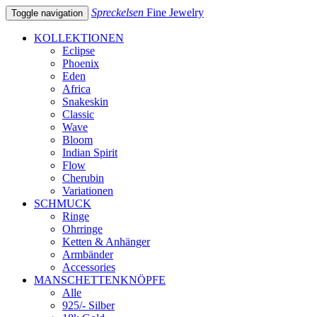
Spreckelsen
Fine Jewelry
Toggle navigation
KOLLEKTIONEN
Eclipse
Phoenix
Eden
Africa
Snakeskin
Classic
Wave
Bloom
Indian Spirit
Flow
Cherubin
Variationen
SCHMUCK
Ringe
Ohrringe
Ketten & Anhänger
Armbänder
Accessories
MANSCHETTENKNÖPFE
Alle
925/- Silber