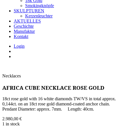
18k Gold
Smokingknöpfe
SKULPTUREN
Kerzenleuchter
AKTUELLES
Geschichte
Manufaktur
Kontakt
Login
Necklaces
AFRICA CUBE NECKLACE ROSE GOLD
18ct rose gold with 16 white diamonds TW/VS in total approx.
0,144ct. on an 18ct rose gold diamond-coated anchor chain.
Pendant Diameter: approx. 7mm. Length: 40cm.
2.980,00
€
1 in stock