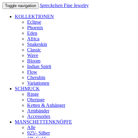
Spreckelsen
Fine Jewelry
Toggle navigation
KOLLEKTIONEN
Eclipse
Phoenix
Eden
Africa
Snakeskin
Classic
Wave
Bloom
Indian Spirit
Flow
Cherubin
Variationen
SCHMUCK
Ringe
Ohrringe
Ketten & Anhänger
Armbänder
Accessories
MANSCHETTENKNÖPFE
Alle
925/- Silber