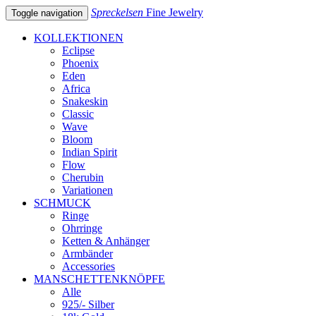
Spreckelsen
Fine Jewelry
Toggle navigation
KOLLEKTIONEN
Eclipse
Phoenix
Eden
Africa
Snakeskin
Classic
Wave
Bloom
Indian Spirit
Flow
Cherubin
Variationen
SCHMUCK
Ringe
Ohrringe
Ketten & Anhänger
Armbänder
Accessories
MANSCHETTENKNÖPFE
Alle
925/- Silber