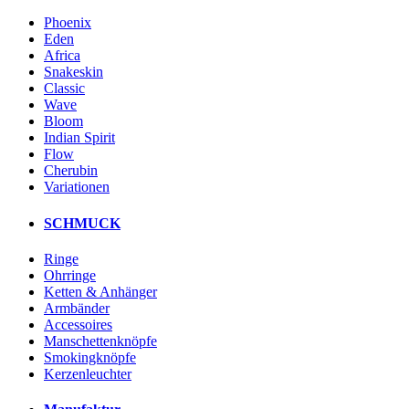
Phoenix
Eden
Africa
Snakeskin
Classic
Wave
Bloom
Indian Spirit
Flow
Cherubin
Variationen
SCHMUCK
Ringe
Ohrringe
Ketten & Anhänger
Armbänder
Accessoires
Manschettenknöpfe
Smokingknöpfe
Kerzenleuchter