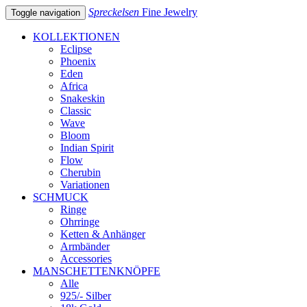
Spreckelsen
Fine Jewelry
Toggle navigation
KOLLEKTIONEN
Eclipse
Phoenix
Eden
Africa
Snakeskin
Classic
Wave
Bloom
Indian Spirit
Flow
Cherubin
Variationen
SCHMUCK
Ringe
Ohrringe
Ketten & Anhänger
Armbänder
Accessories
MANSCHETTENKNÖPFE
Alle
925/- Silber