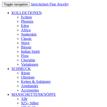
Spreckelsen
Fine Jewelry
Toggle navigation
KOLLEKTIONEN
Eclipse
Phoenix
Eden
Africa
Snakeskin
Classic
Wave
Bloom
Indian Spirit
Flow
Cherubin
Variationen
SCHMUCK
Ringe
Ohrringe
Ketten & Anhänger
Armbänder
Accessories
MANSCHETTENKNÖPFE
Alle
925/- Silber