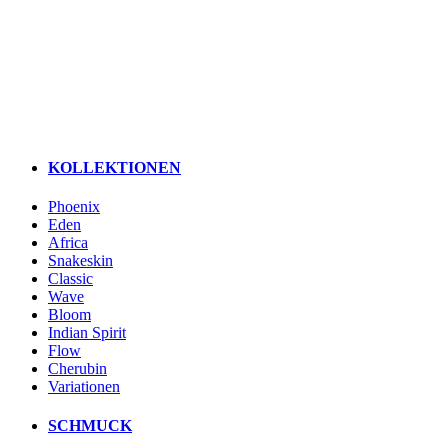
KOLLEKTIONEN
Phoenix
Eden
Africa
Snakeskin
Classic
Wave
Bloom
Indian Spirit
Flow
Cherubin
Variationen
SCHMUCK