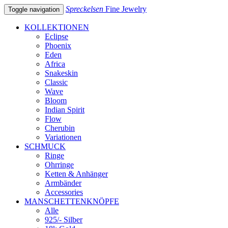
Spreckelsen
Fine Jewelry
Toggle navigation
KOLLEKTIONEN
Eclipse
Phoenix
Eden
Africa
Snakeskin
Classic
Wave
Bloom
Indian Spirit
Flow
Cherubin
Variationen
SCHMUCK
Ringe
Ohrringe
Ketten & Anhänger
Armbänder
Accessories
MANSCHETTENKNÖPFE
Alle
925/- Silber