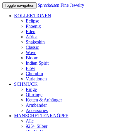
Spreckelsen
Fine Jewelry
Toggle navigation
KOLLEKTIONEN
Eclipse
Phoenix
Eden
Africa
Snakeskin
Classic
Wave
Bloom
Indian Spirit
Flow
Cherubin
Variationen
SCHMUCK
Ringe
Ohrringe
Ketten & Anhänger
Armbänder
Accessories
MANSCHETTENKNÖPFE
Alle
925/- Silber