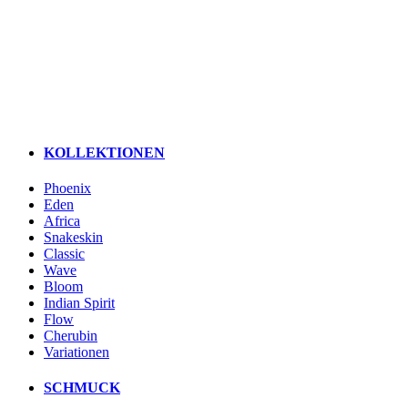
KOLLEKTIONEN
Phoenix
Eden
Africa
Snakeskin
Classic
Wave
Bloom
Indian Spirit
Flow
Cherubin
Variationen
SCHMUCK