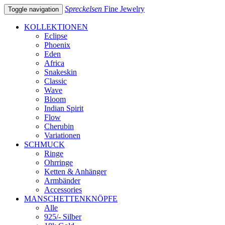
Spreckelsen
Fine Jewelry
Toggle navigation
KOLLEKTIONEN
Eclipse
Phoenix
Eden
Africa
Snakeskin
Classic
Wave
Bloom
Indian Spirit
Flow
Cherubin
Variationen
SCHMUCK
Ringe
Ohrringe
Ketten & Anhänger
Armbänder
Accessories
MANSCHETTENKNÖPFE
Alle
925/- Silber