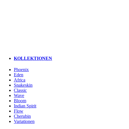
KOLLEKTIONEN
Phoenix
Eden
Africa
Snakeskin
Classic
Wave
Bloom
Indian Spirit
Flow
Cherubin
Variationen