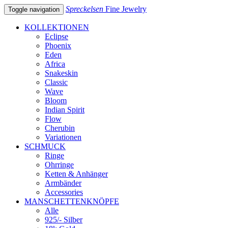
Spreckelsen
Fine Jewelry
Toggle navigation
KOLLEKTIONEN
Eclipse
Phoenix
Eden
Africa
Snakeskin
Classic
Wave
Bloom
Indian Spirit
Flow
Cherubin
Variationen
SCHMUCK
Ringe
Ohrringe
Ketten & Anhänger
Armbänder
Accessories
MANSCHETTENKNÖPFE
Alle
925/- Silber