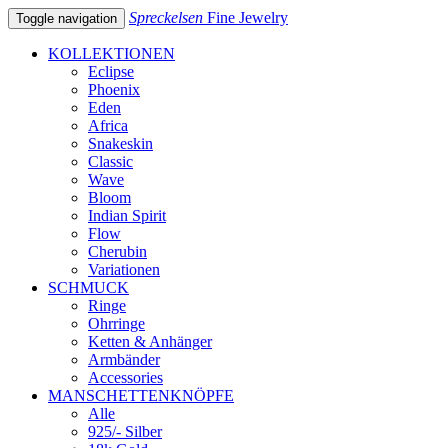
Spreckelsen
Fine Jewelry
Toggle navigation
KOLLEKTIONEN
Eclipse
Phoenix
Eden
Africa
Snakeskin
Classic
Wave
Bloom
Indian Spirit
Flow
Cherubin
Variationen
SCHMUCK
Ringe
Ohrringe
Ketten & Anhänger
Armbänder
Accessories
MANSCHETTENKNÖPFE
Alle
925/- Silber