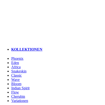
KOLLEKTIONEN
Phoenix
Eden
Africa
Snakeskin
Classic
Wave
Bloom
Indian Spirit
Flow
Cherubin
Variationen