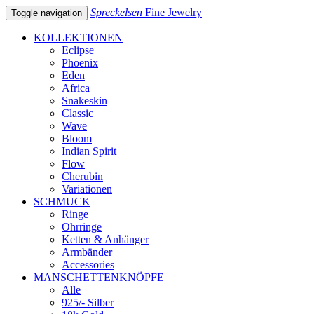
Spreckelsen
Fine Jewelry
Toggle navigation
KOLLEKTIONEN
Eclipse
Phoenix
Eden
Africa
Snakeskin
Classic
Wave
Bloom
Indian Spirit
Flow
Cherubin
Variationen
SCHMUCK
Ringe
Ohrringe
Ketten & Anhänger
Armbänder
Accessories
MANSCHETTENKNÖPFE
Alle
925/- Silber