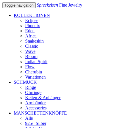
Spreckelsen
Fine Jewelry
Toggle navigation
KOLLEKTIONEN
Eclipse
Phoenix
Eden
Africa
Snakeskin
Classic
Wave
Bloom
Indian Spirit
Flow
Cherubin
Variationen
SCHMUCK
Ringe
Ohrringe
Ketten & Anhänger
Armbänder
Accessories
MANSCHETTENKNÖPFE
Alle
925/- Silber