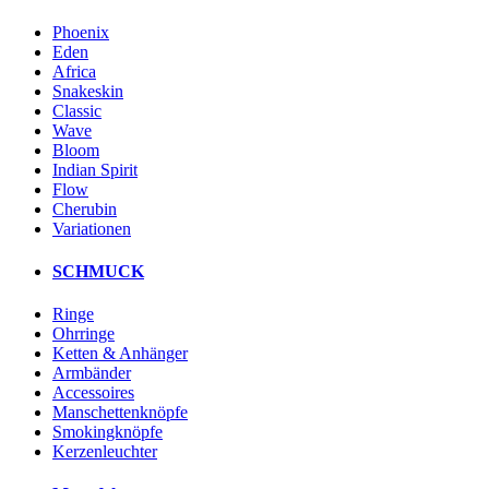
Phoenix
Eden
Africa
Snakeskin
Classic
Wave
Bloom
Indian Spirit
Flow
Cherubin
Variationen
SCHMUCK
Ringe
Ohrringe
Ketten & Anhänger
Armbänder
Accessoires
Manschettenknöpfe
Smokingknöpfe
Kerzenleuchter