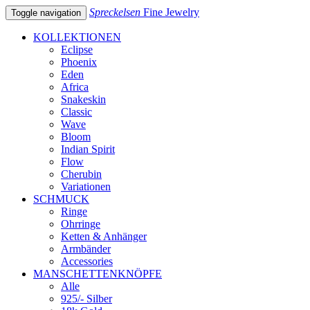
Spreckelsen
Fine Jewelry
Toggle navigation
KOLLEKTIONEN
Eclipse
Phoenix
Eden
Africa
Snakeskin
Classic
Wave
Bloom
Indian Spirit
Flow
Cherubin
Variationen
SCHMUCK
Ringe
Ohrringe
Ketten & Anhänger
Armbänder
Accessories
MANSCHETTENKNÖPFE
Alle
925/- Silber