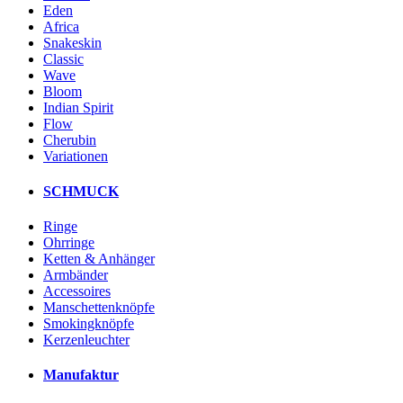
Eden
Africa
Snakeskin
Classic
Wave
Bloom
Indian Spirit
Flow
Cherubin
Variationen
SCHMUCK
Ringe
Ohrringe
Ketten & Anhänger
Armbänder
Accessoires
Manschettenknöpfe
Smokingknöpfe
Kerzenleuchter
Manufaktur