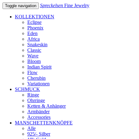
Spreckelsen
Fine Jewelry
Toggle navigation
KOLLEKTIONEN
Eclipse
Phoenix
Eden
Africa
Snakeskin
Classic
Wave
Bloom
Indian Spirit
Flow
Cherubin
Variationen
SCHMUCK
Ringe
Ohrringe
Ketten & Anhänger
Armbänder
Accessories
MANSCHETTENKNÖPFE
Alle
925/- Silber