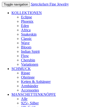
Spreckelsen
Fine Jewelry
Toggle navigation
KOLLEKTIONEN
Eclipse
Phoenix
Eden
Africa
Snakeskin
Classic
Wave
Bloom
Indian Spirit
Flow
Cherubin
Variationen
SCHMUCK
Ringe
Ohrringe
Ketten & Anhänger
Armbänder
Accessories
MANSCHETTENKNÖPFE
Alle
925/- Silber