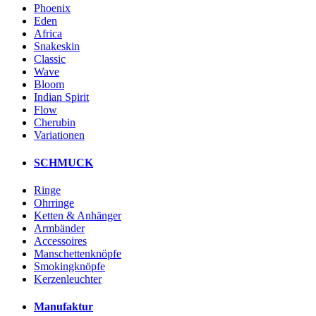
Phoenix
Eden
Africa
Snakeskin
Classic
Wave
Bloom
Indian Spirit
Flow
Cherubin
Variationen
SCHMUCK
Ringe
Ohrringe
Ketten & Anhänger
Armbänder
Accessoires
Manschettenknöpfe
Smokingknöpfe
Kerzenleuchter
Manufaktur