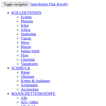
Spreckelsen
Fine Jewelry
Toggle navigation
KOLLEKTIONEN
Eclipse
Phoenix
Eden
Africa
Snakeskin
Classic
Wave
Bloom
Indian Spirit
Flow
Cherubin
Variationen
SCHMUCK
Ringe
Ohrringe
Ketten & Anhänger
Armbänder
Accessories
MANSCHETTENKNÖPFE
Alle
925/- Silber