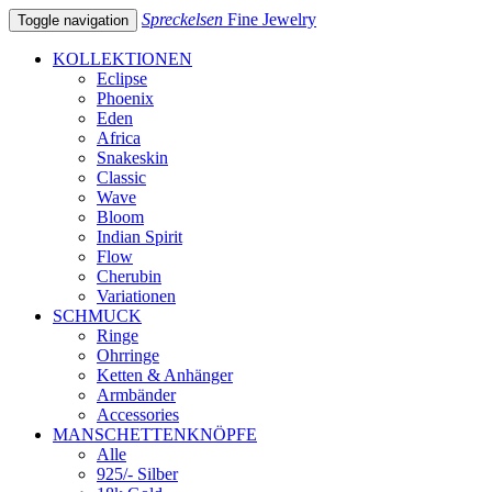
Spreckelsen
Fine Jewelry
Toggle navigation
KOLLEKTIONEN
Eclipse
Phoenix
Eden
Africa
Snakeskin
Classic
Wave
Bloom
Indian Spirit
Flow
Cherubin
Variationen
SCHMUCK
Ringe
Ohrringe
Ketten & Anhänger
Armbänder
Accessories
MANSCHETTENKNÖPFE
Alle
925/- Silber