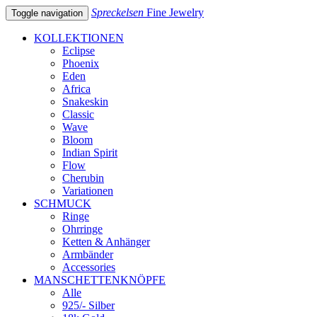
Spreckelsen
Fine Jewelry
Toggle navigation
KOLLEKTIONEN
Eclipse
Phoenix
Eden
Africa
Snakeskin
Classic
Wave
Bloom
Indian Spirit
Flow
Cherubin
Variationen
SCHMUCK
Ringe
Ohrringe
Ketten & Anhänger
Armbänder
Accessories
MANSCHETTENKNÖPFE
Alle
925/- Silber