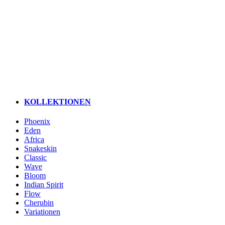
KOLLEKTIONEN
Phoenix
Eden
Africa
Snakeskin
Classic
Wave
Bloom
Indian Spirit
Flow
Cherubin
Variationen