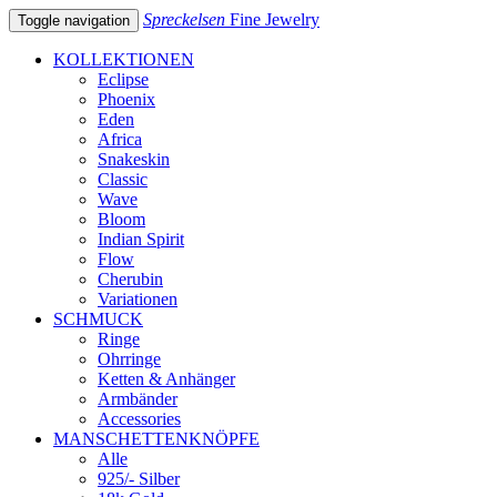
Spreckelsen
Fine Jewelry
Toggle navigation
KOLLEKTIONEN
Eclipse
Phoenix
Eden
Africa
Snakeskin
Classic
Wave
Bloom
Indian Spirit
Flow
Cherubin
Variationen
SCHMUCK
Ringe
Ohrringe
Ketten & Anhänger
Armbänder
Accessories
MANSCHETTENKNÖPFE
Alle
925/- Silber