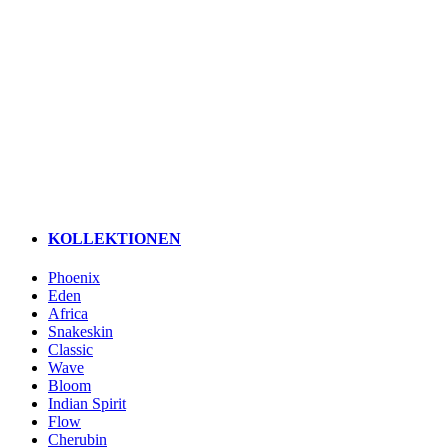
KOLLEKTIONEN
Phoenix
Eden
Africa
Snakeskin
Classic
Wave
Bloom
Indian Spirit
Flow
Cherubin