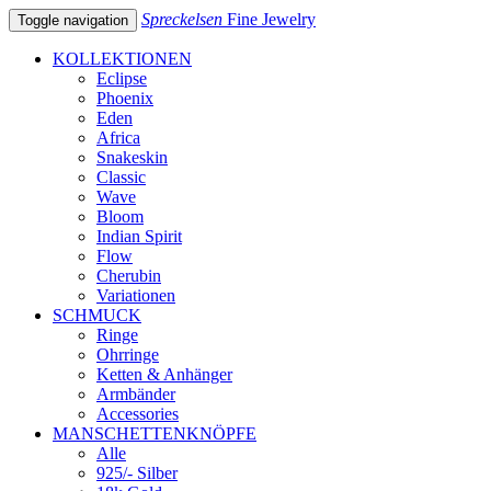
Spreckelsen
Fine Jewelry
Toggle navigation
KOLLEKTIONEN
Eclipse
Phoenix
Eden
Africa
Snakeskin
Classic
Wave
Bloom
Indian Spirit
Flow
Cherubin
Variationen
SCHMUCK
Ringe
Ohrringe
Ketten & Anhänger
Armbänder
Accessories
MANSCHETTENKNÖPFE
Alle
925/- Silber