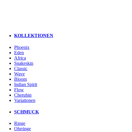
KOLLEKTIONEN
Phoenix
Eden
Africa
Snakeskin
Classic
Wave
Bloom
Indian Spirit
Flow
Cherubin
Variationen
SCHMUCK
Ringe
Ohrringe