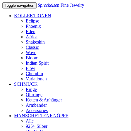
Spreckelsen
Fine Jewelry
Toggle navigation
KOLLEKTIONEN
Eclipse
Phoenix
Eden
Africa
Snakeskin
Classic
Wave
Bloom
Indian Spirit
Flow
Cherubin
Variationen
SCHMUCK
Ringe
Ohrringe
Ketten & Anhänger
Armbänder
Accessories
MANSCHETTENKNÖPFE
Alle
925/- Silber