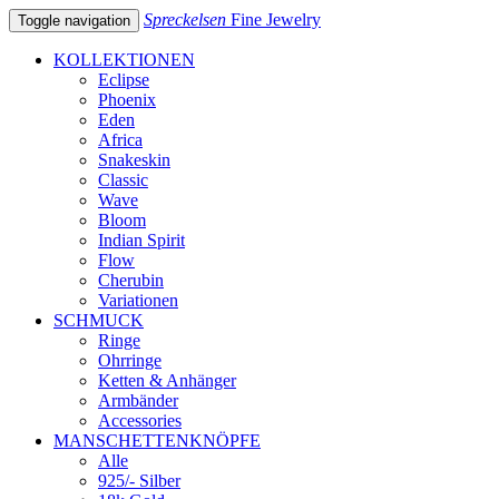
Spreckelsen
Fine Jewelry
Toggle navigation
KOLLEKTIONEN
Eclipse
Phoenix
Eden
Africa
Snakeskin
Classic
Wave
Bloom
Indian Spirit
Flow
Cherubin
Variationen
SCHMUCK
Ringe
Ohrringe
Ketten & Anhänger
Armbänder
Accessories
MANSCHETTENKNÖPFE
Alle
925/- Silber