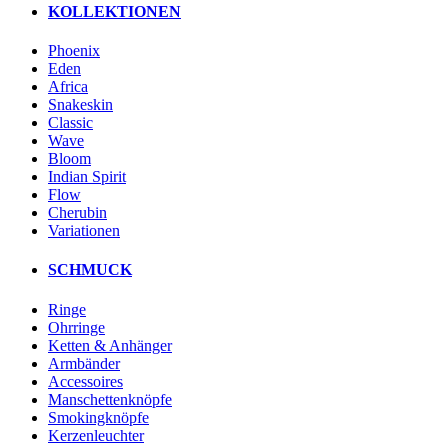
KOLLEKTIONEN
Phoenix
Eden
Africa
Snakeskin
Classic
Wave
Bloom
Indian Spirit
Flow
Cherubin
Variationen
SCHMUCK
Ringe
Ohrringe
Ketten & Anhänger
Armbänder
Accessoires
Manschettenknöpfe
Smokingknöpfe
Kerzenleuchter