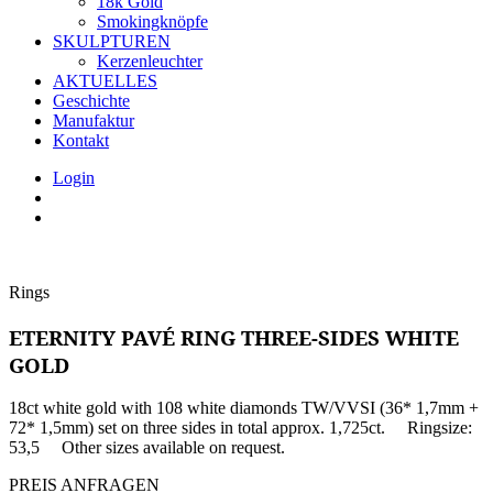
18k Gold
Smokingknöpfe
SKULPTUREN
Kerzenleuchter
AKTUELLES
Geschichte
Manufaktur
Kontakt
Login
Rings
ETERNITY PAVÉ RING THREE-SIDES WHITE
GOLD
18ct white gold with 108 white diamonds TW/VVSI (36* 1,7mm +
72* 1,5mm) set on three sides in total approx. 1,725ct. Ringsize:
53,5 Other sizes available on request.
PREIS ANFRAGEN