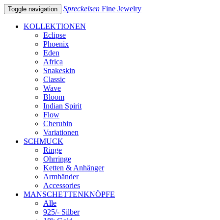
Spreckelsen
Fine Jewelry
Toggle navigation
KOLLEKTIONEN
Eclipse
Phoenix
Eden
Africa
Snakeskin
Classic
Wave
Bloom
Indian Spirit
Flow
Cherubin
Variationen
SCHMUCK
Ringe
Ohrringe
Ketten & Anhänger
Armbänder
Accessories
MANSCHETTENKNÖPFE
Alle
925/- Silber