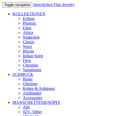
Spreckelsen
Fine Jewelry
Toggle navigation
KOLLEKTIONEN
Eclipse
Phoenix
Eden
Africa
Snakeskin
Classic
Wave
Bloom
Indian Spirit
Flow
Cherubin
Variationen
SCHMUCK
Ringe
Ohrringe
Ketten & Anhänger
Armbänder
Accessories
MANSCHETTENKNÖPFE
Alle
925/- Silber