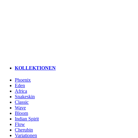
KOLLEKTIONEN
Phoenix
Eden
Africa
Snakeskin
Classic
Wave
Bloom
Indian Spirit
Flow
Cherubin
Variationen