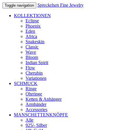
Spreckelsen
Fine Jewelry
Toggle navigation
KOLLEKTIONEN
Eclipse
Phoenix
Eden
Africa
Snakeskin
Classic
Wave
Bloom
Indian Spirit
Flow
Cherubin
Variationen
SCHMUCK
Ringe
Ohrringe
Ketten & Anhänger
Armbänder
Accessories
MANSCHETTENKNÖPFE
Alle
925/- Silber