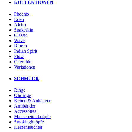
KOLLEKTIONEN
Phoenix
Eden
Africa
Snakeskin
Classic
Wave
Bloom
Indian Spirit
Flow
Cherubin
Variationen
SCHMUCK
Ringe
Ohrringe
Ketten & Anhänger
Armbänder
Accessoires
Manschettenknöpfe
Smokingknöpfe
Kerzenleuchter