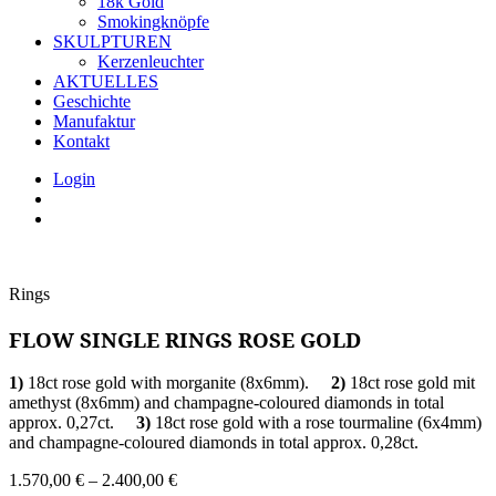
18k Gold
Smokingknöpfe
SKULPTUREN
Kerzenleuchter
AKTUELLES
Geschichte
Manufaktur
Kontakt
Login
Rings
FLOW SINGLE RINGS ROSE GOLD
1)
18ct rose gold with morganite (8x6mm).
2)
18ct rose gold mit
amethyst (8x6mm) and champagne-coloured diamonds in total
approx. 0,27ct.
3)
18ct rose gold with a rose tourmaline (6x4mm)
and champagne-coloured diamonds in total approx. 0,28ct.
1.570,00
€
–
2.400,00
€