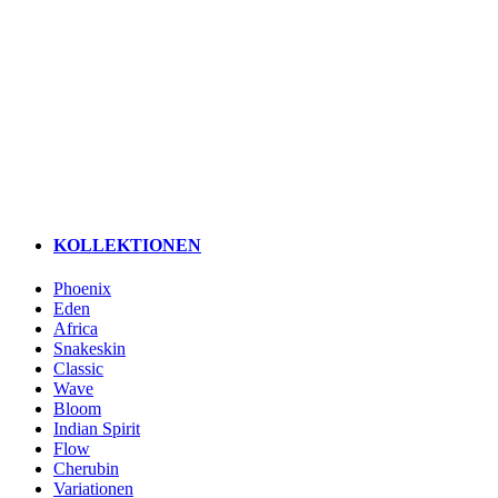
KOLLEKTIONEN
Phoenix
Eden
Africa
Snakeskin
Classic
Wave
Bloom
Indian Spirit
Flow
Cherubin
Variationen