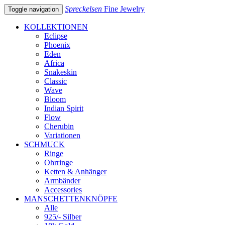
Spreckelsen
Fine Jewelry
Toggle navigation
KOLLEKTIONEN
Eclipse
Phoenix
Eden
Africa
Snakeskin
Classic
Wave
Bloom
Indian Spirit
Flow
Cherubin
Variationen
SCHMUCK
Ringe
Ohrringe
Ketten & Anhänger
Armbänder
Accessories
MANSCHETTENKNÖPFE
Alle
925/- Silber