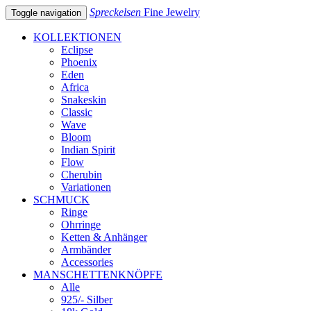
Spreckelsen
Fine Jewelry
Toggle navigation
KOLLEKTIONEN
Eclipse
Phoenix
Eden
Africa
Snakeskin
Classic
Wave
Bloom
Indian Spirit
Flow
Cherubin
Variationen
SCHMUCK
Ringe
Ohrringe
Ketten & Anhänger
Armbänder
Accessories
MANSCHETTENKNÖPFE
Alle
925/- Silber