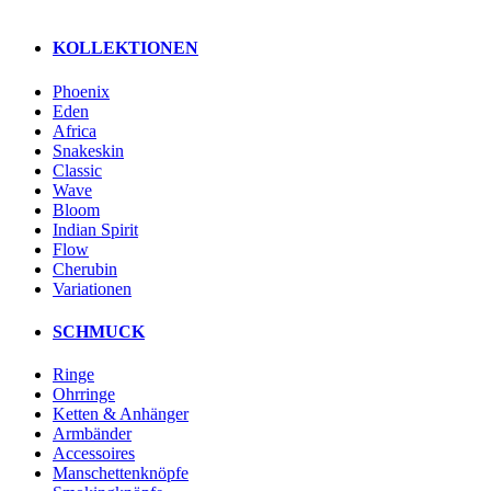
KOLLEKTIONEN
Phoenix
Eden
Africa
Snakeskin
Classic
Wave
Bloom
Indian Spirit
Flow
Cherubin
Variationen
SCHMUCK
Ringe
Ohrringe
Ketten & Anhänger
Armbänder
Accessoires
Manschettenknöpfe