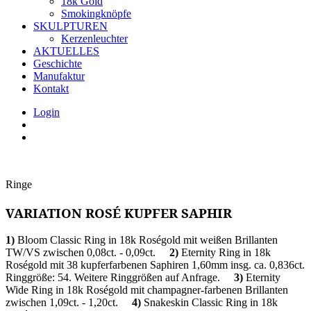
18k Gold
Smokingknöpfe
SKULPTUREN
Kerzenleuchter
AKTUELLES
Geschichte
Manufaktur
Kontakt
Login
Ringe
VARIATION ROSÉ KUPFER SAPHIR
1)
Bloom Classic Ring in 18k Roségold mit weißen Brillanten
TW/VS zwischen 0,08ct. - 0,09ct.
2)
Eternity Ring in 18k
Roségold mit 38 kupferfarbenen Saphiren 1,60mm insg. ca. 0,836ct.
Ringgröße: 54. Weitere Ringgrößen auf Anfrage.
3)
Eternity
Wide Ring in 18k Roségold mit champagner-farbenen Brillanten
zwischen 1,09ct. - 1,20ct.
4)
Snakeskin Classic Ring in 18k