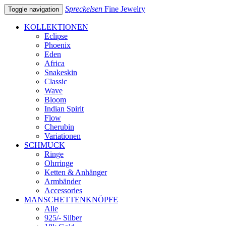
Spreckelsen
Fine Jewelry
Toggle navigation
KOLLEKTIONEN
Eclipse
Phoenix
Eden
Africa
Snakeskin
Classic
Wave
Bloom
Indian Spirit
Flow
Cherubin
Variationen
SCHMUCK
Ringe
Ohrringe
Ketten & Anhänger
Armbänder
Accessories
MANSCHETTENKNÖPFE
Alle
925/- Silber