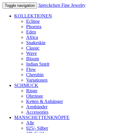
Spreckelsen
Fine Jewelry
Toggle navigation
KOLLEKTIONEN
Eclipse
Phoenix
Eden
Africa
Snakeskin
Classic
Wave
Bloom
Indian Spirit
Flow
Cherubin
Variationen
SCHMUCK
Ringe
Ohrringe
Ketten & Anhänger
Armbänder
Accessories
MANSCHETTENKNÖPFE
Alle
925/- Silber