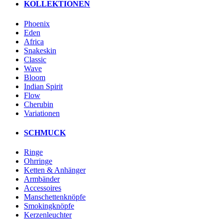
KOLLEKTIONEN
Phoenix
Eden
Africa
Snakeskin
Classic
Wave
Bloom
Indian Spirit
Flow
Cherubin
Variationen
SCHMUCK
Ringe
Ohrringe
Ketten & Anhänger
Armbänder
Accessoires
Manschettenknöpfe
Smokingknöpfe
Kerzenleuchter