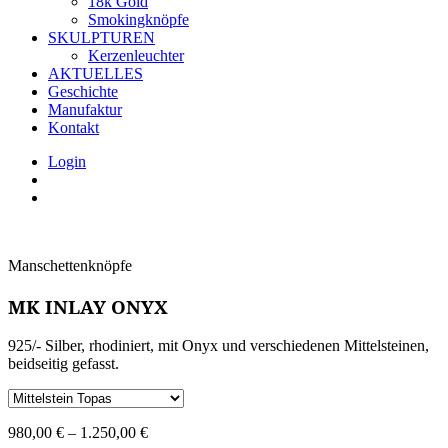
18k Gold
Smokingknöpfe
SKULPTUREN
Kerzenleuchter
AKTUELLES
Geschichte
Manufaktur
Kontakt
Login
Manschettenknöpfe
MK INLAY ONYX
925/- Silber, rhodiniert, mit Onyx und verschiedenen Mittelsteinen,
beidseitig gefasst.
980,00
€
–
1.250,00
€