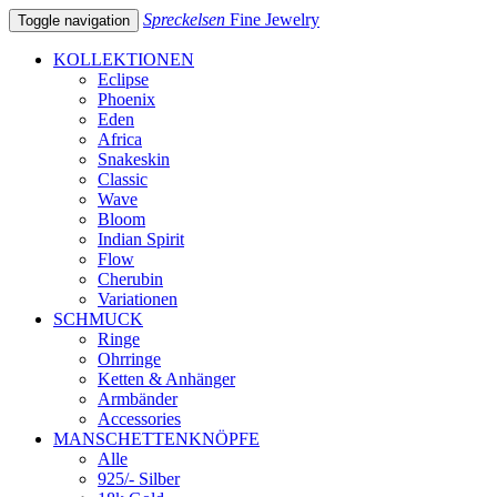
Spreckelsen
Fine Jewelry
Toggle navigation
KOLLEKTIONEN
Eclipse
Phoenix
Eden
Africa
Snakeskin
Classic
Wave
Bloom
Indian Spirit
Flow
Cherubin
Variationen
SCHMUCK
Ringe
Ohrringe
Ketten & Anhänger
Armbänder
Accessories
MANSCHETTENKNÖPFE
Alle
925/- Silber