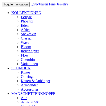
Spreckelsen
Fine Jewelry
Toggle navigation
KOLLEKTIONEN
Eclipse
Phoenix
Eden
Africa
Snakeskin
Classic
Wave
Bloom
Indian Spirit
Flow
Cherubin
Variationen
SCHMUCK
Ringe
Ohrringe
Ketten & Anhänger
Armbänder
Accessories
MANSCHETTENKNÖPFE
Alle
925/- Silber