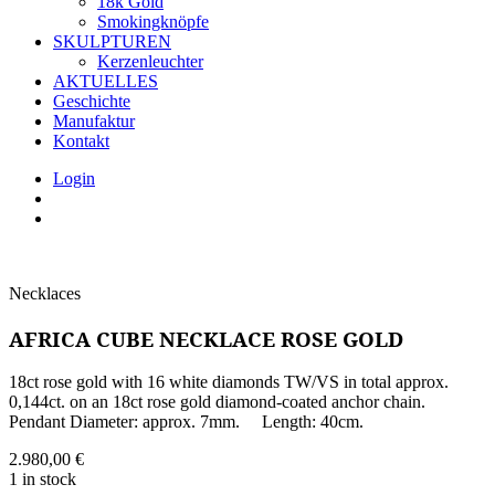
18k Gold
Smokingknöpfe
SKULPTUREN
Kerzenleuchter
AKTUELLES
Geschichte
Manufaktur
Kontakt
Login
Necklaces
AFRICA CUBE NECKLACE ROSE GOLD
18ct rose gold with 16 white diamonds TW/VS in total approx.
0,144ct. on an 18ct rose gold diamond-coated anchor chain.
Pendant Diameter: approx. 7mm. Length: 40cm.
2.980,00
€
1 in stock