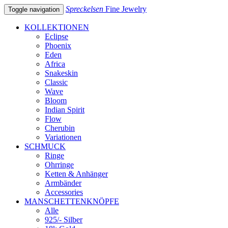
Spreckelsen
Fine Jewelry
Toggle navigation
KOLLEKTIONEN
Eclipse
Phoenix
Eden
Africa
Snakeskin
Classic
Wave
Bloom
Indian Spirit
Flow
Cherubin
Variationen
SCHMUCK
Ringe
Ohrringe
Ketten & Anhänger
Armbänder
Accessories
MANSCHETTENKNÖPFE
Alle
925/- Silber