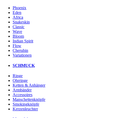
Phoenix
Eden
Africa
Snakeskin
Classic
Wave
Bloom
Indian Spirit
Flow
Cherubin
Variationen
SCHMUCK
Ringe
Ohrringe
Ketten & Anhänger
Armbänder
Accessoires
Manschettenknöpfe
Smokingknöpfe
Kerzenleuchter