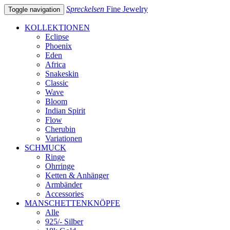
Spreckelsen
Fine Jewelry
Toggle navigation
KOLLEKTIONEN
Eclipse
Phoenix
Eden
Africa
Snakeskin
Classic
Wave
Bloom
Indian Spirit
Flow
Cherubin
Variationen
SCHMUCK
Ringe
Ohrringe
Ketten & Anhänger
Armbänder
Accessories
MANSCHETTENKNÖPFE
Alle
925/- Silber