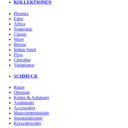
KOLLEKTIONEN
Phoenix
Eden
Africa
Snakeskin
Classic
Wave
Bloom
Indian Spirit
Flow
Cherubin
Variationen
SCHMUCK
Ringe
Ohrringe
Ketten & Anhänger
Armbänder
Accessoires
Manschettenknöpfe
Smokingknöpfe
Kerzenleuchter