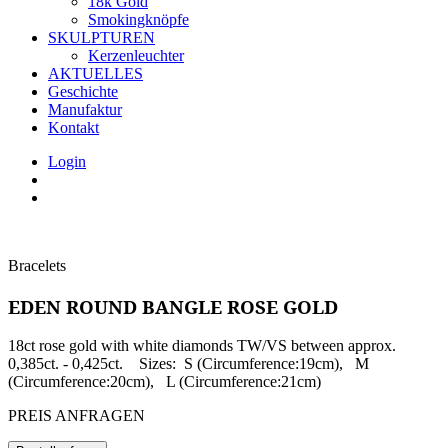
18k Gold
Smokingknöpfe
SKULPTUREN
Kerzenleuchter
AKTUELLES
Geschichte
Manufaktur
Kontakt
Login
Bracelets
EDEN ROUND BANGLE ROSE GOLD
18ct rose gold with white diamonds TW/VS between approx.
0,385ct. - 0,425ct. Sizes: S (Ci
rcumference
:19cm), M
(Ci
rcumference
:20cm), L (Ci
rcumference
:21cm)
PREIS ANFRAGEN