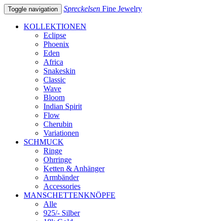
Spreckelsen
Fine Jewelry
Toggle navigation
KOLLEKTIONEN
Eclipse
Phoenix
Eden
Africa
Snakeskin
Classic
Wave
Bloom
Indian Spirit
Flow
Cherubin
Variationen
SCHMUCK
Ringe
Ohrringe
Ketten & Anhänger
Armbänder
Accessories
MANSCHETTENKNÖPFE
Alle
925/- Silber