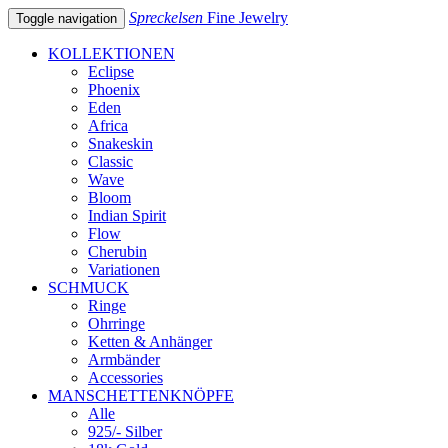
Spreckelsen
Fine Jewelry
Toggle navigation
KOLLEKTIONEN
Eclipse
Phoenix
Eden
Africa
Snakeskin
Classic
Wave
Bloom
Indian Spirit
Flow
Cherubin
Variationen
SCHMUCK
Ringe
Ohrringe
Ketten & Anhänger
Armbänder
Accessories
MANSCHETTENKNÖPFE
Alle
925/- Silber