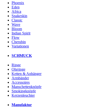
Phoenix
Eden
Africa
Snakeskin
Classic
Wave
Bloom
Indian Spirit
Flow
Cherubin
Variationen
SCHMUCK
Ringe
Ohrringe
Ketten & Anhänger
Armbänder
Accessoires
Manschettenknöpfe
Smokingknöpfe
Kerzenleuchter
Manufaktur