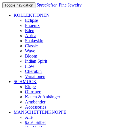
Spreckelsen
Fine Jewelry
Toggle navigation
KOLLEKTIONEN
Eclipse
Phoenix
Eden
Africa
Snakeskin
Classic
Wave
Bloom
Indian Spirit
Flow
Cherubin
Variationen
SCHMUCK
Ringe
Ohrringe
Ketten & Anhänger
Armbänder
Accessories
MANSCHETTENKNÖPFE
Alle
925/- Silber