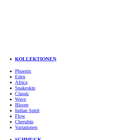
KOLLEKTIONEN
Phoenix
Eden
Africa
Snakeskin
Classic
Wave
Bloom
Indian Spirit
Flow
Cherubin
Variationen
SCHMUCK