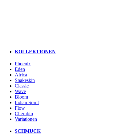
KOLLEKTIONEN
Phoenix
Eden
Africa
Snakeskin
Classic
Wave
Bloom
Indian Spirit
Flow
Cherubin
Variationen
SCHMUCK