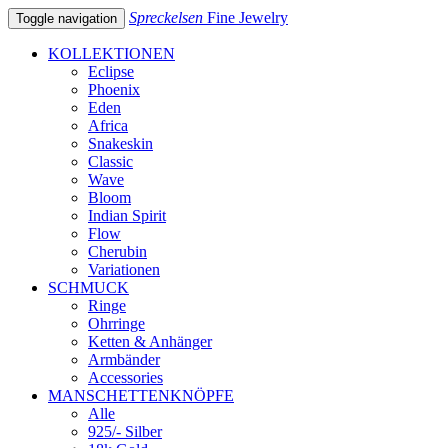
Spreckelsen
Fine Jewelry
Toggle navigation
KOLLEKTIONEN
Eclipse
Phoenix
Eden
Africa
Snakeskin
Classic
Wave
Bloom
Indian Spirit
Flow
Cherubin
Variationen
SCHMUCK
Ringe
Ohrringe
Ketten & Anhänger
Armbänder
Accessories
MANSCHETTENKNÖPFE
Alle
925/- Silber