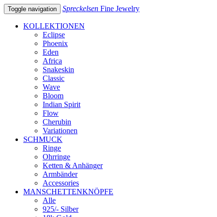
Spreckelsen
Fine Jewelry
Toggle navigation
KOLLEKTIONEN
Eclipse
Phoenix
Eden
Africa
Snakeskin
Classic
Wave
Bloom
Indian Spirit
Flow
Cherubin
Variationen
SCHMUCK
Ringe
Ohrringe
Ketten & Anhänger
Armbänder
Accessories
MANSCHETTENKNÖPFE
Alle
925/- Silber