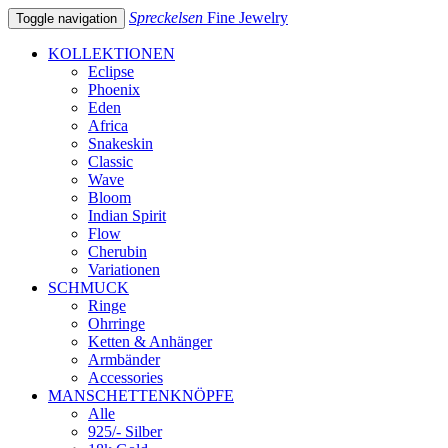
Spreckelsen
Fine Jewelry
Toggle navigation
KOLLEKTIONEN
Eclipse
Phoenix
Eden
Africa
Snakeskin
Classic
Wave
Bloom
Indian Spirit
Flow
Cherubin
Variationen
SCHMUCK
Ringe
Ohrringe
Ketten & Anhänger
Armbänder
Accessories
MANSCHETTENKNÖPFE
Alle
925/- Silber