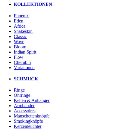
KOLLEKTIONEN
Phoenix
Eden
Africa
Snakeskin
Classic
Wave
Bloom
Indian Spirit
Flow
Cherubin
Variationen
SCHMUCK
Ringe
Ohrringe
Ketten & Anhänger
Armbänder
Accessoires
Manschettenknöpfe
Smokingknöpfe
Kerzenleuchter