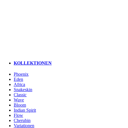
KOLLEKTIONEN
Phoenix
Eden
Africa
Snakeskin
Classic
Wave
Bloom
Indian Spirit
Flow
Cherubin
Variationen