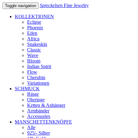
Spreckelsen
Fine Jewelry
Toggle navigation
KOLLEKTIONEN
Eclipse
Phoenix
Eden
Africa
Snakeskin
Classic
Wave
Bloom
Indian Spirit
Flow
Cherubin
Variationen
SCHMUCK
Ringe
Ohrringe
Ketten & Anhänger
Armbänder
Accessories
MANSCHETTENKNÖPFE
Alle
925/- Silber