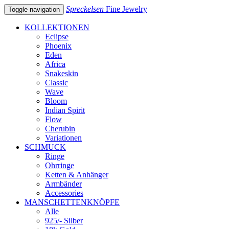
Spreckelsen
Fine Jewelry
Toggle navigation
KOLLEKTIONEN
Eclipse
Phoenix
Eden
Africa
Snakeskin
Classic
Wave
Bloom
Indian Spirit
Flow
Cherubin
Variationen
SCHMUCK
Ringe
Ohrringe
Ketten & Anhänger
Armbänder
Accessories
MANSCHETTENKNÖPFE
Alle
925/- Silber