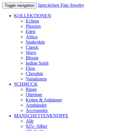
Spreckelsen
Fine Jewelry
Toggle navigation
KOLLEKTIONEN
Eclipse
Phoenix
Eden
Africa
Snakeskin
Classic
Wave
Bloom
Indian Spirit
Flow
Cherubin
Variationen
SCHMUCK
Ringe
Ohrringe
Ketten & Anhänger
Armbänder
Accessories
MANSCHETTENKNÖPFE
Alle
925/- Silber