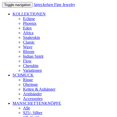
Spreckelsen
Fine Jewelry
Toggle navigation
KOLLEKTIONEN
Eclipse
Phoenix
Eden
Africa
Snakeskin
Classic
Wave
Bloom
Indian Spirit
Flow
Cherubin
Variationen
SCHMUCK
Ringe
Ohrringe
Ketten & Anhänger
Armbänder
Accessories
MANSCHETTENKNÖPFE
Alle
925/- Silber