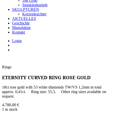
18k Gold
Smokingknöpfe
SKULPTUREN
Kerzenleuchter
AKTUELLES
Geschichte
Manufaktur
Kontakt
Login
Rings
ETERNITY CURVED RING ROSE GOLD
18ct rose gold with 53 white diamonds TW/VS 1,2mm in total
approx. 0,41ct. Ring size: 55,5. Other ring sizes available on
request.
4.780,00
€
1 in stock