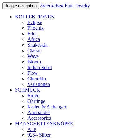
Spreckelsen
Fine Jewelry
Toggle navigation
KOLLEKTIONEN
Eclipse
Phoenix
Eden
Africa
Snakeskin
Classic
Wave
Bloom
Indian Spirit
Flow
Cherubin
Variationen
SCHMUCK
Ringe
Ohrringe
Ketten & Anhänger
Armbänder
Accessories
MANSCHETTENKNÖPFE
Alle
925/- Silber