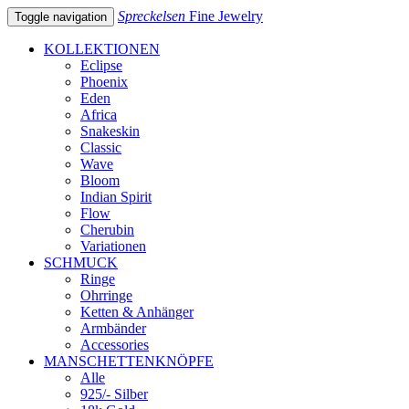
Spreckelsen
Fine Jewelry
Toggle navigation
KOLLEKTIONEN
Eclipse
Phoenix
Eden
Africa
Snakeskin
Classic
Wave
Bloom
Indian Spirit
Flow
Cherubin
Variationen
SCHMUCK
Ringe
Ohrringe
Ketten & Anhänger
Armbänder
Accessories
MANSCHETTENKNÖPFE
Alle
925/- Silber