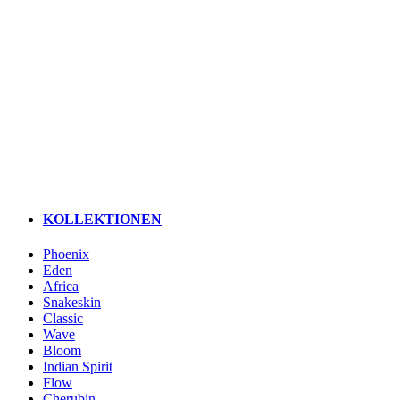
KOLLEKTIONEN
Phoenix
Eden
Africa
Snakeskin
Classic
Wave
Bloom
Indian Spirit
Flow
Cherubin