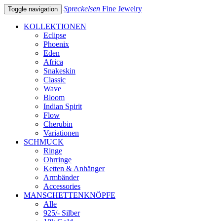
Spreckelsen
Fine Jewelry
Toggle navigation
KOLLEKTIONEN
Eclipse
Phoenix
Eden
Africa
Snakeskin
Classic
Wave
Bloom
Indian Spirit
Flow
Cherubin
Variationen
SCHMUCK
Ringe
Ohrringe
Ketten & Anhänger
Armbänder
Accessories
MANSCHETTENKNÖPFE
Alle
925/- Silber