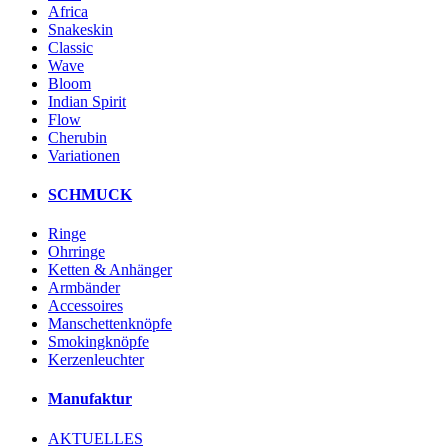
Africa
Snakeskin
Classic
Wave
Bloom
Indian Spirit
Flow
Cherubin
Variationen
SCHMUCK
Ringe
Ohrringe
Ketten & Anhänger
Armbänder
Accessoires
Manschettenknöpfe
Smokingknöpfe
Kerzenleuchter
Manufaktur
AKTUELLES