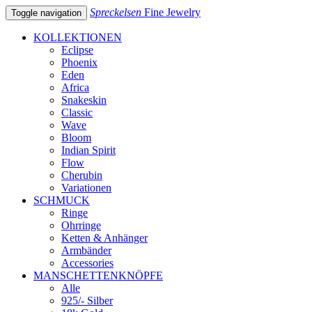
Spreckelsen
Fine Jewelry
Toggle navigation
KOLLEKTIONEN
Eclipse
Phoenix
Eden
Africa
Snakeskin
Classic
Wave
Bloom
Indian Spirit
Flow
Cherubin
Variationen
SCHMUCK
Ringe
Ohrringe
Ketten & Anhänger
Armbänder
Accessories
MANSCHETTENKNÖPFE
Alle
925/- Silber