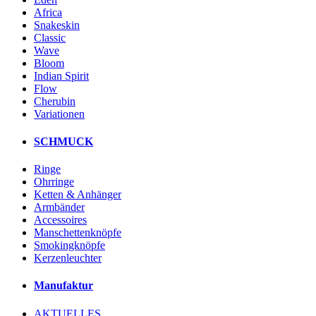
Africa
Snakeskin
Classic
Wave
Bloom
Indian Spirit
Flow
Cherubin
Variationen
SCHMUCK
Ringe
Ohrringe
Ketten & Anhänger
Armbänder
Accessoires
Manschettenknöpfe
Smokingknöpfe
Kerzenleuchter
Manufaktur
AKTUELLES