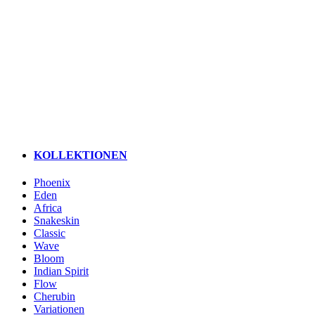
KOLLEKTIONEN
Phoenix
Eden
Africa
Snakeskin
Classic
Wave
Bloom
Indian Spirit
Flow
Cherubin
Variationen