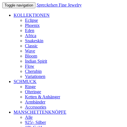
Spreckelsen
Fine Jewelry
Toggle navigation
KOLLEKTIONEN
Eclipse
Phoenix
Eden
Africa
Snakeskin
Classic
Wave
Bloom
Indian Spirit
Flow
Cherubin
Variationen
SCHMUCK
Ringe
Ohrringe
Ketten & Anhänger
Armbänder
Accessories
MANSCHETTENKNÖPFE
Alle
925/- Silber